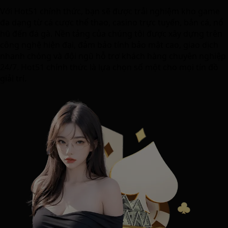
Với Hot51 chính thức, bạn sẽ được trải nghiệm kho game
đa dạng từ cá cược thể thao, casino trực tuyến, bắn cá, nổ
hũ đến đá gà. Nền tảng của chúng tôi được xây dựng trên
công nghệ hiện đại, đảm bảo tính bảo mật cao, giao dịch
nhanh chóng và đội ngũ hỗ trợ khách hàng chuyên nghiệp
24/7. Hot51 chính thức là lựa chọn số một cho mọi tín đồ
giải trí.