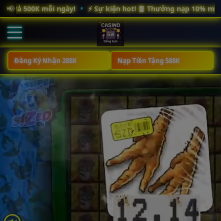
📢
500K mỗi ngày!
•
⚡️ Sự kiện hot! 🧧 Thưởng nạp 10% mỗi tuần! 
Đăng Ký Nhận 288K
Nạp Tiền Tặng 588K