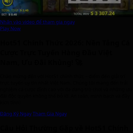
Nhấn vào video để tham gia ngay
Play Now
Hot51 Chính Thức 2026: Nền Tảng Cá
Cược Trực Tuyến Hàng Đầu Việt
Nam, Ưu Đãi Khủng! 🚀
Chào mừng đến với Hot51 chính thức – điểm đến giải trí
trực tuyến uy tín nhất Việt Nam. Chúng tôi mang đến trải
nghiệm cá cược đỉnh cao với đa dạng trò chơi và những ưu
đãi độc quyền không thể bỏ lỡ. An toàn, minh bạch và đầy
kịch tính!
Đăng Ký Ngay
Tham Gia Ngay
Câu Hỏi Thường Gặp về Hot51 Chính