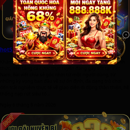
×
hot51 chính thức nền tảng ổn định
Khám phá hành trình trải nghiệm thực tế với hot51 chính
thức, nền tảng cá cược trực tuyến đang gây sốt tại Việt
Nam. Bài viết chia sẻ góc nhìn từ một người dùng, từ
những kỳ vọng ban đầu về sự ổn định, đa dạng trò chơi
đến trải nghiệm thực tế về giao diện di động thân thiện, hệ
thống nạp rút siêu tố...
Ngày 6 tháng 8 năm 2026