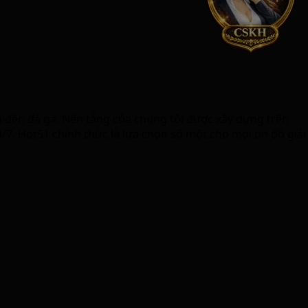
ũ đến đá gà. Nền tảng của chúng tôi được xây dựng trên
7. Hot51 chính thức là lựa chọn số một cho mọi tín đồ giải