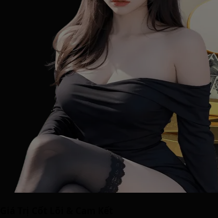
Giá Trị Cốt Lõi & Cam Kết