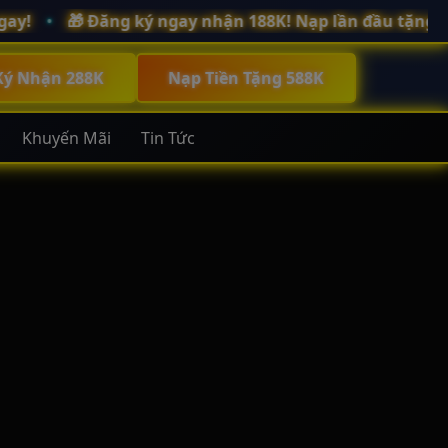
Đăng ký ngay nhận 188K! Nạp lần đầu tặng 350K! 🔥 Ưu đã
Ký Nhận 288K
Nạp Tiền Tặng 588K
Khuyến Mãi
Tin Tức