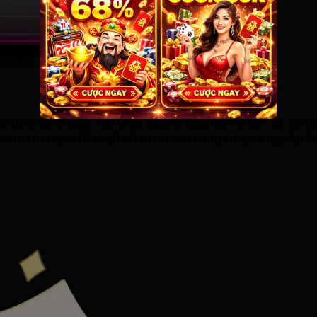
 dạng từ cá cược thể thao, casino trực tuyến, bắn cá, nổ h
hanh chóng và đội ngũ hỗ trợ khách hàng chuyên nghiệp 24/