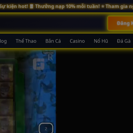
t! 🧧 Thưởng nạp 10% mỗi tuần! ⭐ Tham gia ngay!
•
🎁 
Đăng 
log
Thể Thao
Bắn Cá
Casino
Nổ Hũ
Đá Gà