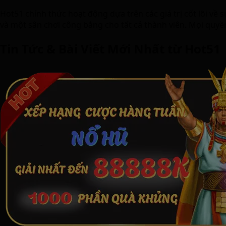
Hot51 chính thức hoạt động dựa trên các giá trị cốt lõi về
và một sân chơi công bằng cho tất cả thành viên. Mọi quyền
Tin Tức & Bài Viết Mới Nhất từ Hot51