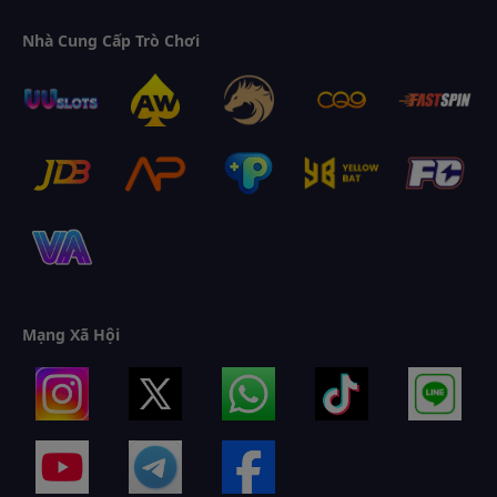
Nhà Cung Cấp Trò Chơi
Mạng Xã Hội