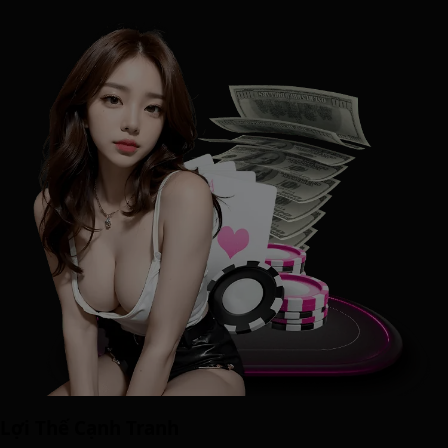
Lợi Thế Cạnh Tranh