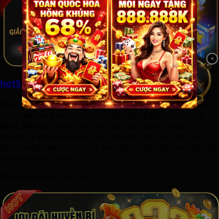
×
hot51 chính thức nền tảng ổn định
Khám phá hành trình trải nghiệm thực tế với hot51 chính
thức, nền tảng cá cược trực tuyến đang gây sốt tại Việt
Nam. Bài viết chia sẻ góc nhìn từ một người dùng, từ
những kỳ vọng ban đầu về sự ổn định, đa dạng trò chơi
đến trải nghiệm thực tế về giao diện di động thân thiện, hệ
thống nạp rút siêu tố...
Ngày 6 tháng 8 năm 2026