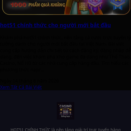
hot51 chính thức cho người mới bắt đầu
Khám phá hot51 chính thức, nền tảng cá cược trực tuyến lý
tưởng dành cho người mới bắt đầu tại Việt Nam. Bài viết
cung cấp hướng dẫn chi tiết từ cách đăng ký, đăng nhập dễ
dàng, đến việc khám phá kho game đa dạng như Thể Thao,
Casino, Nổ Hũ từ các nhà cung cấp hàng đầu. Tìm hiểu các
phương thức nạp/...
Ngày 14 tháng 6 năm 2026
Xem Tất Cả Bài Viết
HOT51 CHÍNH THỨC là nền tảng giải trí trực tuyến hàng