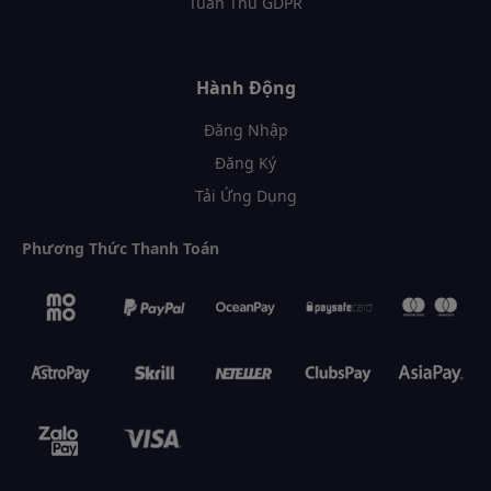
Tuân Thủ GDPR
Hành Động
Đăng Nhập
Đăng Ký
Tải Ứng Dụng
Phương Thức Thanh Toán