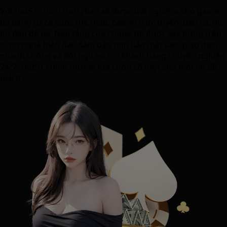
Với Hot51 chính thức, bạn sẽ được trải nghiệm kho game
đa dạng từ cá cược thể thao, casino trực tuyến, bắn cá, nổ
hũ đến đá gà. Nền tảng của chúng tôi được xây dựng trên
công nghệ hiện đại, đảm bảo tính bảo mật cao, giao dịch
nhanh chóng và đội ngũ hỗ trợ khách hàng chuyên nghiệp
24/7. Hot51 chính thức là lựa chọn số một cho mọi tín đồ
giải trí.