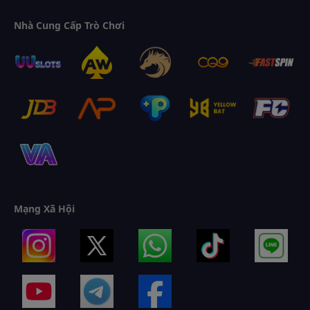
Nhà Cung Cấp Trò Chơi
Mạng Xã Hội