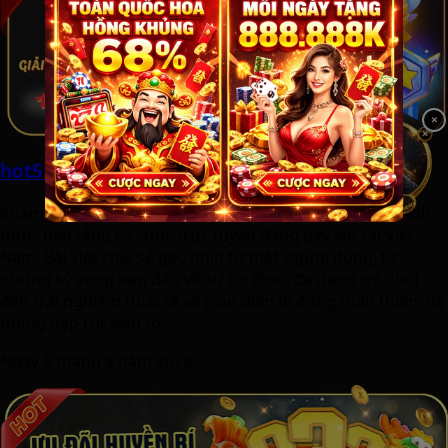
×
hot51 chính thức nền tảng ổn định
Khám phá hành trình trải nghiệm thực tế với hot51 chính
thức, nền tảng cá cược trực tuyến đang gây sốt tại Việt
Nam. Bài viết chia sẻ góc nhìn từ một người dùng, từ
những kỳ vọng ban đầu về sự ổn định, đa dạng trò chơi
đến trải nghiệm thực tế về giao diện di động thân thiện, hệ
thống nạp rút siêu tố...
Ngày 6 tháng 8 năm 2026