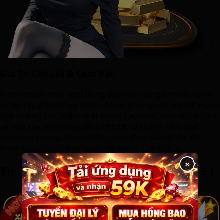
Giá Trị Cốt Lõi & Cam Kết
Hot51 chính thức hoạt động dựa trên các giá trị cốt lõi về
sự tin cậy, đổi mới và trách nhiệm. Chúng tôi cam kết mang
đến những sản phẩm chất lượng cao nhất, dịch vụ tận tâm
và một sân chơi công bằng cho tất cả thành viên. Mọi
quyền lợi của người chơi đều được đảm bảo tối đa khi
tham gia cá cược trực tuyến tại Hot51 chính thức.
×
Tin Tức & Bài Viết Mới Nhất từ Hot51