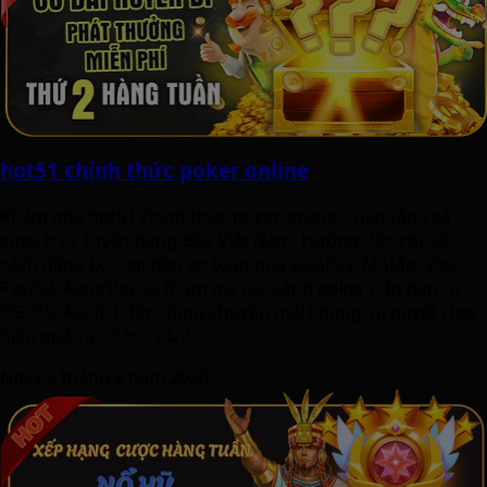
hot51 chính thức poker online
Khám phá hot51 chính thức poker online – nền tảng cá
cược trực tuyến hàng đầu Việt Nam. Hướng dẫn chi tiết
cách đăng ký, nạp tiền an toàn qua ZaloPay, MoMo, Visa,
PayPal, AstorPay và tham gia các sảnh poker hấp dẫn từ
PG, PS, AG, JILI. Tận dụng khuyến mãi khủng, bí quyết chơi
hiệu quả và hỗ trợ 24/7...
Ngày 4 tháng 8 năm 2026