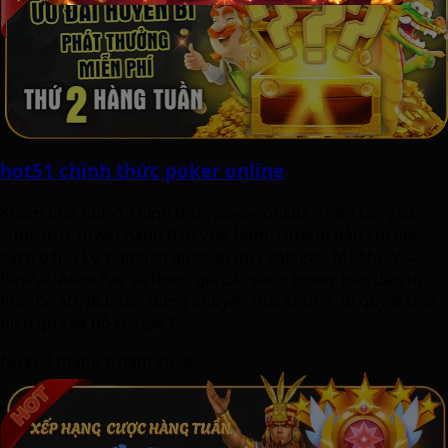
hot51 chính thức poker online
Khám phá hot51 chính thức poker online – nền tảng cá
cược trực tuyến hàng đầu Việt Nam. Hướng dẫn chi tiết
cách đăng ký, nạp tiền an toàn qua ZaloPay, MoMo, Visa,
PayPal, AstorPay và tham gia các sảnh poker hấp dẫn từ
PG, PS, AG, JILI. Tận dụng khuyến mãi khủng, bí quyết chơi
hiệu quả và hỗ trợ 24/7...
Ngày 4 tháng 8 năm 2026