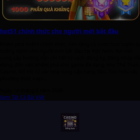
hot51 chính thức cho người mới bắt đầu
Khám phá hot51 chính thức, nền tảng cá cược trực tuyến lý
tưởng dành cho người mới bắt đầu tại Việt Nam. Bài viết
cung cấp hướng dẫn chi tiết từ cách đăng ký, đăng nhập dễ
dàng, đến việc khám phá kho game đa dạng như Thể Thao,
Casino, Nổ Hũ từ các nhà cung cấp hàng đầu. Tìm hiểu các
phương thức nạp/...
Ngày 14 tháng 6 năm 2026
Xem Tất Cả Bài Viết