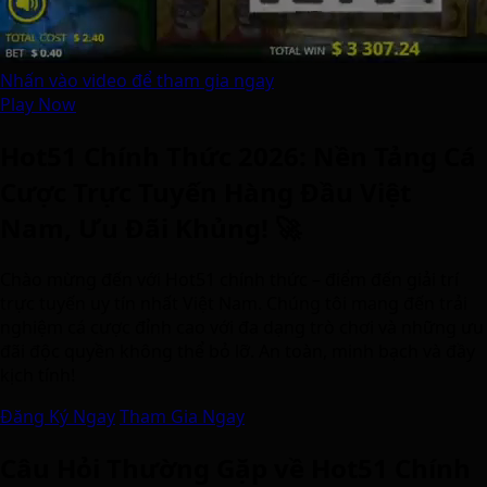
Nhấn vào video để tham gia ngay
Play Now
Hot51 Chính Thức 2026: Nền Tảng Cá
Cược Trực Tuyến Hàng Đầu Việt
Nam, Ưu Đãi Khủng! 🚀
Chào mừng đến với Hot51 chính thức – điểm đến giải trí
trực tuyến uy tín nhất Việt Nam. Chúng tôi mang đến trải
nghiệm cá cược đỉnh cao với đa dạng trò chơi và những ưu
đãi độc quyền không thể bỏ lỡ. An toàn, minh bạch và đầy
kịch tính!
Đăng Ký Ngay
Tham Gia Ngay
Câu Hỏi Thường Gặp về Hot51 Chính