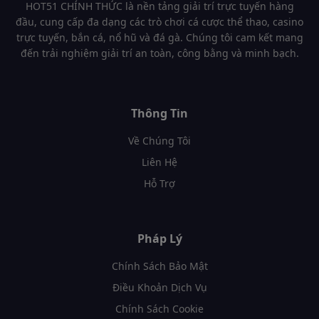
HOT51 CHÍNH THỨC là nền tảng giải trí trực tuyến hàng
đầu, cung cấp đa dạng các trò chơi cá cược thể thao, casino
trực tuyến, bắn cá, nổ hũ và đá gà. Chúng tôi cam kết mang
đến trải nghiệm giải trí an toàn, công bằng và minh bạch.
Thông Tin
Về Chúng Tôi
Liên Hệ
Hỗ Trợ
Pháp Lý
Chính Sách Bảo Mật
Điều Khoản Dịch Vụ
Chính Sách Cookie