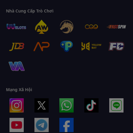
Nhà Cung Cấp Trò Chơi
Mạng Xã Hội