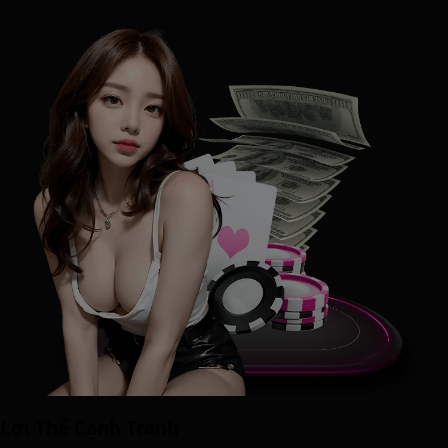
Lợi Thế Cạnh Tranh