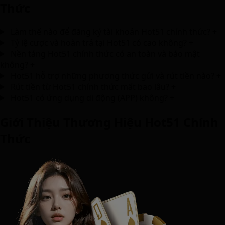
Thức
Làm thế nào để đăng ký tài khoản Hot51 chính thức?
+
Tỷ lệ cược và hoàn trả tại Hot51 có cao không?
+
Nền tảng Hot51 chính thức có an toàn và bảo mật
không?
+
Hot51 hỗ trợ những phương thức gửi và rút tiền nào?
+
Rút tiền từ Hot51 chính thức mất bao lâu?
+
Hot51 có ứng dụng di động (APP) không?
+
Giới Thiệu Thương Hiệu Hot51 Chính
Thức