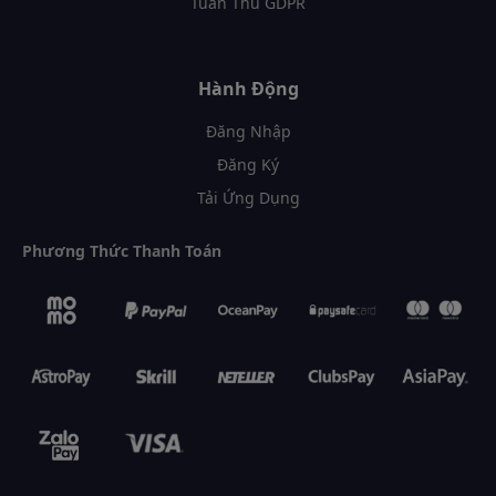
Tuân Thủ GDPR
Hành Động
Đăng Nhập
Đăng Ký
Tải Ứng Dụng
Phương Thức Thanh Toán