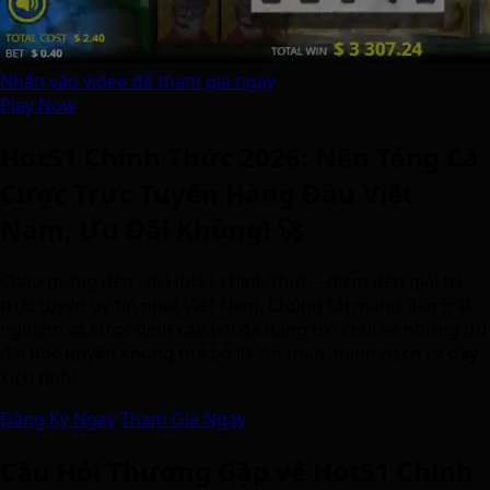
Nhấn vào video để tham gia ngay
Play Now
Hot51 Chính Thức 2026: Nền Tảng Cá
Cược Trực Tuyến Hàng Đầu Việt
Nam, Ưu Đãi Khủng! 🚀
Chào mừng đến với Hot51 chính thức – điểm đến giải trí
trực tuyến uy tín nhất Việt Nam. Chúng tôi mang đến trải
nghiệm cá cược đỉnh cao với đa dạng trò chơi và những ưu
đãi độc quyền không thể bỏ lỡ. An toàn, minh bạch và đầy
kịch tính!
Đăng Ký Ngay
Tham Gia Ngay
Câu Hỏi Thường Gặp về Hot51 Chính