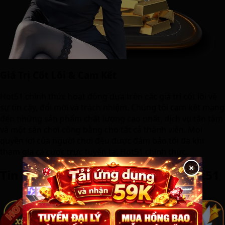
Giá Trị Cốt Lõi & Cam Kết
Hot51 chính thức hoạt động dựa trên các giá trị cốt lõi về
sự tin cậy, đổi mới và trách nhiệm. Chúng tôi cam kết mang
đến những sản phẩm chất lượng cao nhất, dịch vụ tận tâm
và một sân chơi công bằng cho tất cả thành viên. Mọi
quyền lợi của người chơi đều được đảm bảo tối đa khi
tham gia cá cược trực tuyến tại Hot51 chính thức.
×
Tin Tức & Bài Viết Mới Nhất từ Hot51