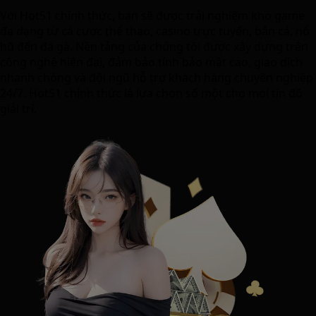
Với Hot51 chính thức, bạn sẽ được trải nghiệm kho game
đa dạng từ cá cược thể thao, casino trực tuyến, bắn cá, nổ
hũ đến đá gà. Nền tảng của chúng tôi được xây dựng trên
công nghệ hiện đại, đảm bảo tính bảo mật cao, giao dịch
nhanh chóng và đội ngũ hỗ trợ khách hàng chuyên nghiệp
24/7. Hot51 chính thức là lựa chọn số một cho mọi tín đồ
giải trí.