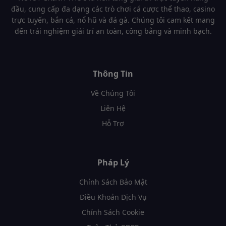
đầu, cung cấp đa dạng các trò chơi cá cược thể thao, casino
trực tuyến, bắn cá, nổ hũ và đá gà. Chúng tôi cam kết mang
đến trải nghiệm giải trí an toàn, công bằng và minh bạch.
Thông Tin
Về Chúng Tôi
Liên Hệ
Hỗ Trợ
Pháp Lý
Chính Sách Bảo Mật
Điều Khoản Dịch Vụ
Chính Sách Cookie