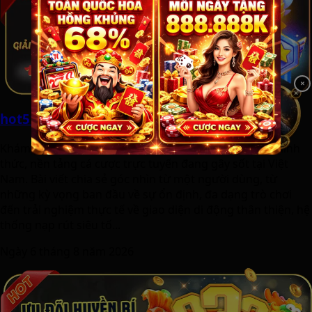
×
hot51 chính thức nền tảng ổn định
Khám phá hành trình trải nghiệm thực tế với hot51 chính
thức, nền tảng cá cược trực tuyến đang gây sốt tại Việt
Nam. Bài viết chia sẻ góc nhìn từ một người dùng, từ
những kỳ vọng ban đầu về sự ổn định, đa dạng trò chơi
đến trải nghiệm thực tế về giao diện di động thân thiện, hệ
thống nạp rút siêu tố...
Ngày 6 tháng 8 năm 2026