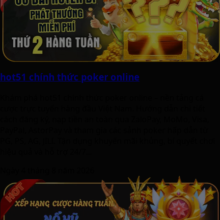
hot51 chính thức poker online
Khám phá hot51 chính thức poker online – nền tảng cá
cược trực tuyến hàng đầu Việt Nam. Hướng dẫn chi tiết
cách đăng ký, nạp tiền an toàn qua ZaloPay, MoMo, Visa,
PayPal, AstorPay và tham gia các sảnh poker hấp dẫn từ
PG, PS, AG, JILI. Tận dụng khuyến mãi khủng, bí quyết chơi
hiệu quả và hỗ trợ 24/7...
Ngày 4 tháng 8 năm 2026