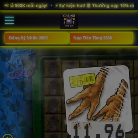
📢
500K mỗi ngày!
•
⚡️ Sự kiện hot! 🧧 Thưởng nạp 10% mỗi tuần! 
Đăng Ký Nhận 288K
Nạp Tiền Tặng 588K