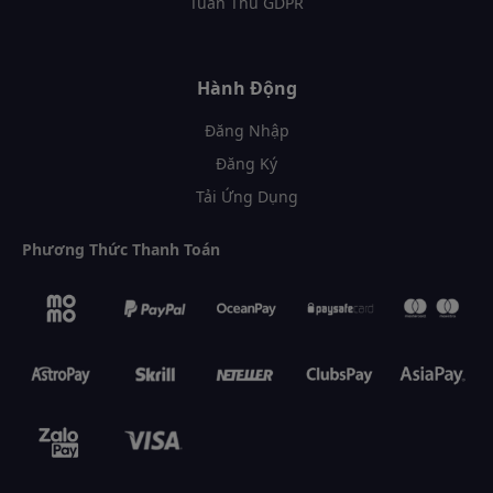
Tuân Thủ GDPR
Hành Động
Đăng Nhập
Đăng Ký
Tải Ứng Dụng
Phương Thức Thanh Toán