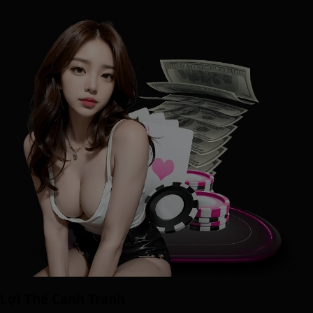
Lợi Thế Cạnh Tranh