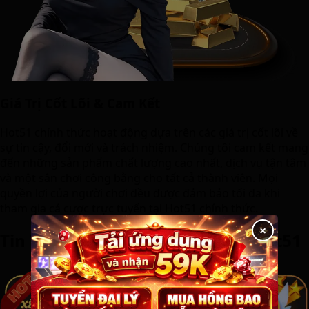
Giá Trị Cốt Lõi & Cam Kết
Hot51 chính thức hoạt động dựa trên các giá trị cốt lõi về
sự tin cậy, đổi mới và trách nhiệm. Chúng tôi cam kết mang
đến những sản phẩm chất lượng cao nhất, dịch vụ tận tâm
và một sân chơi công bằng cho tất cả thành viên. Mọi
quyền lợi của người chơi đều được đảm bảo tối đa khi
tham gia cá cược trực tuyến tại Hot51 chính thức.
×
Tin Tức & Bài Viết Mới Nhất từ Hot51