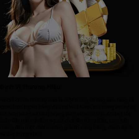
Định Vị Thương Hiệu
Hot51 chính thức tự hào là một trong những nền tảng cá
cược trực tuyến hàng đầu tại Việt Nam, nổi tiếng với sự uy
tín, hợp pháp và chất lượng dịch vụ vượt trội. Chúng tôi
luôn đặt trải nghiệm người chơi lên hàng đầu, cam kết
mang đến một môi trường giải trí công bằng, minh bạch
và đầy hứng khởi.