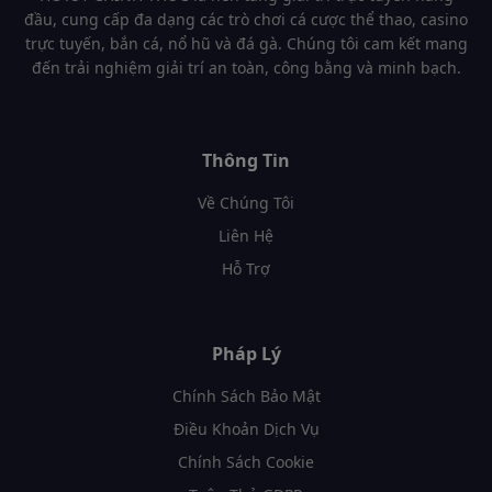
đầu, cung cấp đa dạng các trò chơi cá cược thể thao, casino
trực tuyến, bắn cá, nổ hũ và đá gà. Chúng tôi cam kết mang
đến trải nghiệm giải trí an toàn, công bằng và minh bạch.
Thông Tin
Về Chúng Tôi
Liên Hệ
Hỗ Trợ
Pháp Lý
Chính Sách Bảo Mật
Điều Khoản Dịch Vụ
Chính Sách Cookie