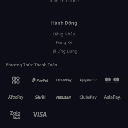
Tuân Thủ GDPR
Hành Động
Đăng Nhập
Đăng Ký
Tải Ứng Dụng
Phương Thức Thanh Toán