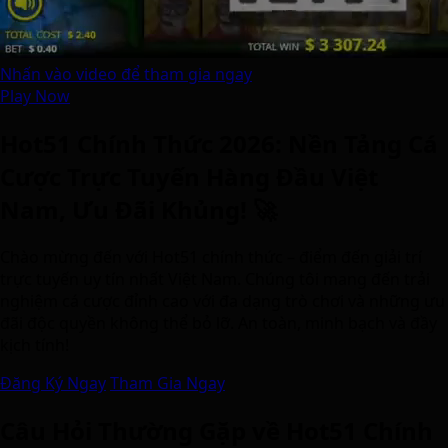
Nhấn vào video để tham gia ngay
Play Now
Hot51 Chính Thức 2026: Nền Tảng Cá
Cược Trực Tuyến Hàng Đầu Việt
Nam, Ưu Đãi Khủng! 🚀
Chào mừng đến với Hot51 chính thức – điểm đến giải trí
trực tuyến uy tín nhất Việt Nam. Chúng tôi mang đến trải
nghiệm cá cược đỉnh cao với đa dạng trò chơi và những ưu
đãi độc quyền không thể bỏ lỡ. An toàn, minh bạch và đầy
kịch tính!
Đăng Ký Ngay
Tham Gia Ngay
Câu Hỏi Thường Gặp về Hot51 Chính