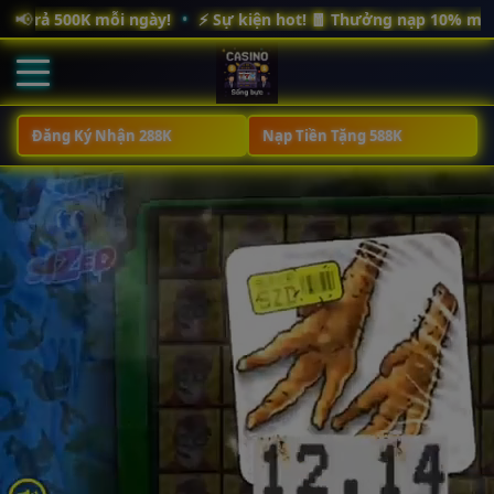
📢
500K mỗi ngày!
•
⚡️ Sự kiện hot! 🧧 Thưởng nạp 10% mỗi tuần! 
Đăng Ký Nhận 288K
Nạp Tiền Tặng 588K