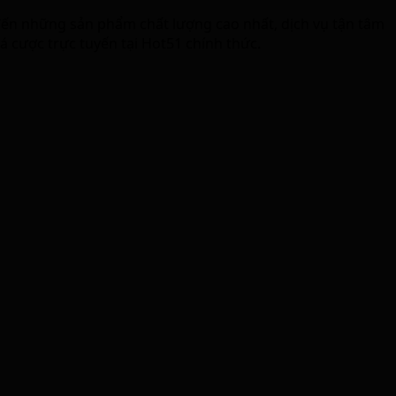
g đến những sản phẩm chất lượng cao nhất, dịch vụ tận tâm
á cược trực tuyến tại Hot51 chính thức.