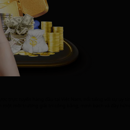
c trực tuyến hàng đầu tại Việt Nam, nổi tiếng với sự uy tín
 một môi trường giải trí công bằng, minh bạch và đầy hứng