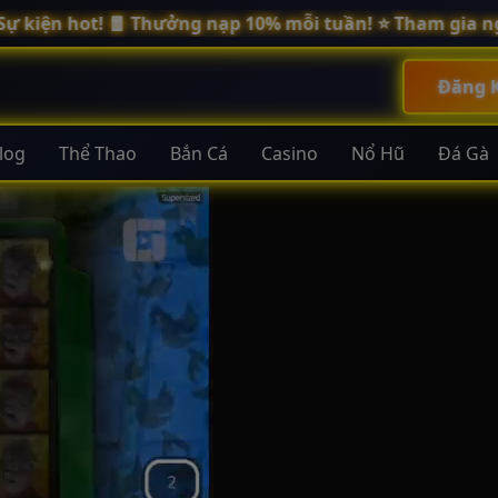
t! 🧧 Thưởng nạp 10% mỗi tuần! ⭐ Tham gia ngay!
•
🎁 
Đăng 
log
Thể Thao
Bắn Cá
Casino
Nổ Hũ
Đá Gà