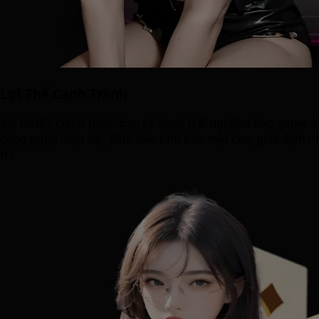
Lợi Thế Cạnh Tranh
Với Hot51 chính thức, bạn sẽ được trải nghiệm kho game đa
công nghệ hiện đại, đảm bảo tính bảo mật cao, giao dịch n
trí.