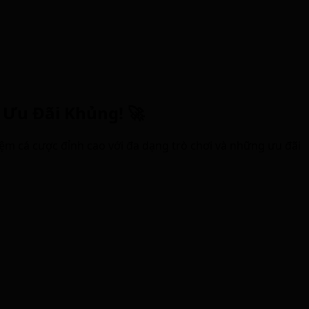
 Ưu Đãi Khủng! 🚀
iệm cá cược đỉnh cao với đa dạng trò chơi và những ưu đãi