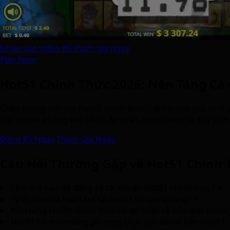
Nhấn vào video để tham gia ngay
Play Now
Hot51 Chính Thức 2026: Nền Tảng Cá
Chào mừng đến với Hot51 chính thức – điểm đến giải trí tr
độc quyền không thể bỏ lỡ. An toàn, minh bạch và đầy kịch 
Đăng Ký Ngay
Tham Gia Ngay
Câu Hỏi Thường Gặp về Hot51 Chính 
Làm thế nào để đăng ký tài khoản Hot51 chính thức?
+
Tỷ lệ cược và hoàn trả tại Hot51 có cao không?
+
Nền tảng Hot51 chính thức có an toàn và bảo mật khôn
Hot51 hỗ trợ những phương thức gửi và rút tiền nào?
+