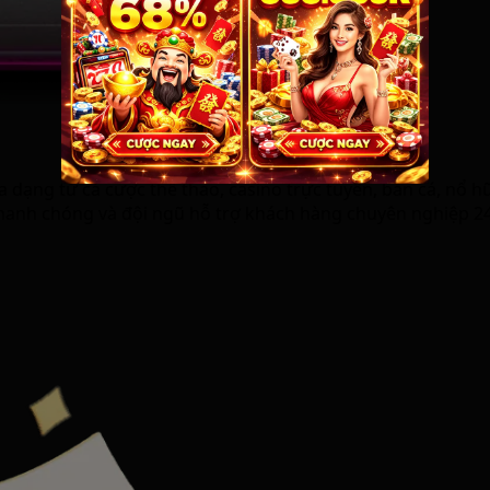
 dạng từ cá cược thể thao, casino trực tuyến, bắn cá, nổ h
hanh chóng và đội ngũ hỗ trợ khách hàng chuyên nghiệp 24/