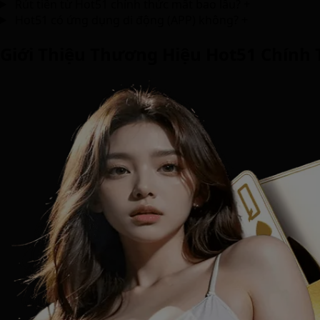
Rút tiền từ Hot51 chính thức mất bao lâu?
+
Hot51 có ứng dụng di động (APP) không?
+
Giới Thiệu Thương Hiệu Hot51 Chính