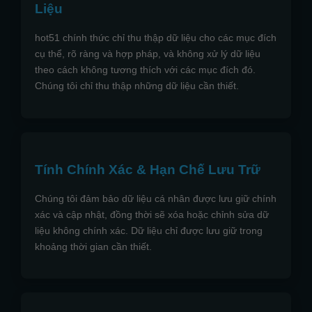
Liệu
hot51 chính thức chỉ thu thập dữ liệu cho các mục đích
cụ thể, rõ ràng và hợp pháp, và không xử lý dữ liệu
theo cách không tương thích với các mục đích đó.
Chúng tôi chỉ thu thập những dữ liệu cần thiết.
Tính Chính Xác & Hạn Chế Lưu Trữ
Chúng tôi đảm bảo dữ liệu cá nhân được lưu giữ chính
xác và cập nhật, đồng thời sẽ xóa hoặc chỉnh sửa dữ
liệu không chính xác. Dữ liệu chỉ được lưu giữ trong
khoảng thời gian cần thiết.