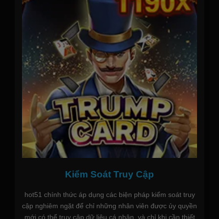
Kiểm Soát Truy Cập
hot51 chính thức áp dụng các biện pháp kiểm soát truy
cập nghiêm ngặt để chỉ những nhân viên được ủy quyền
mới có thể truy cập dữ liệu cá nhân, và chỉ khi cần thiết