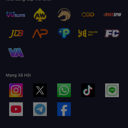
Mạng Xã Hội