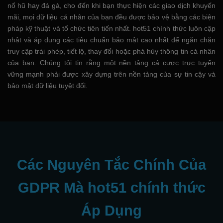
nổ hũ hay đá gà, cho đến khi bạn thực hiện các giao dịch khuyến
mãi, mọi dữ liệu cá nhân của bạn đều được bảo vệ bằng các biện
pháp kỹ thuật và tổ chức tiên tiến nhất. hot51 chính thức luôn cập
nhật và áp dụng các tiêu chuẩn bảo mật cao nhất để ngăn chặn
truy cập trái phép, tiết lộ, thay đổi hoặc phá hủy thông tin cá nhân
của bạn. Chúng tôi tin rằng một nền tảng cá cược trực tuyến
vững mạnh phải được xây dựng trên nền tảng của sự tin cậy và
bảo mật dữ liệu tuyệt đối.
Các Nguyên Tắc Chính Của
GDPR Mà hot51 chính thức
Áp Dụng