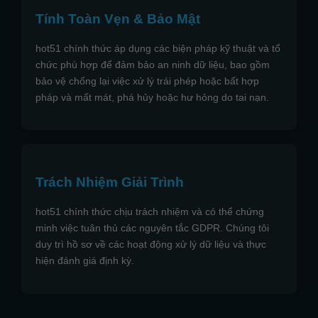
Tính Toàn Vẹn & Bảo Mật
hot51 chính thức áp dụng các biện pháp kỹ thuật và tổ
chức phù hợp để đảm bảo an ninh dữ liệu, bao gồm
bảo vệ chống lại việc xử lý trái phép hoặc bất hợp
pháp và mất mát, phá hủy hoặc hư hỏng do tai nạn.
Trách Nhiệm Giải Trình
hot51 chính thức chịu trách nhiệm và có thể chứng
minh việc tuân thủ các nguyên tắc GDPR. Chúng tôi
duy trì hồ sơ về các hoạt động xử lý dữ liệu và thực
hiện đánh giá định kỳ.