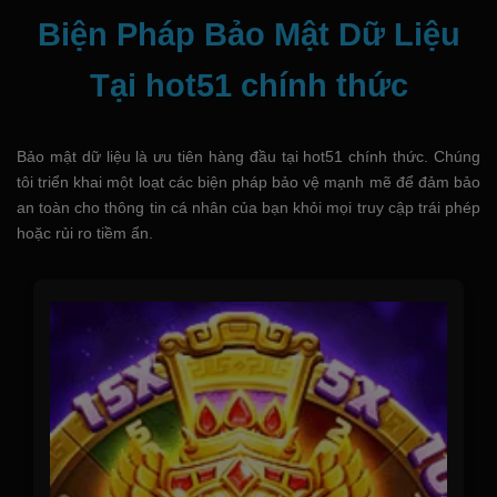
Biện Pháp Bảo Mật Dữ Liệu
Tại hot51 chính thức
Bảo mật dữ liệu là ưu tiên hàng đầu tại hot51 chính thức. Chúng
tôi triển khai một loạt các biện pháp bảo vệ mạnh mẽ để đảm bảo
an toàn cho thông tin cá nhân của bạn khỏi mọi truy cập trái phép
hoặc rủi ro tiềm ẩn.