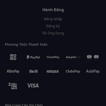
Hành Động
Đăng Nhập
Đăng Ký
Tải Ứng Dụng
Phương Thức Thanh Toán
Nhà Cung Cấp Trò Chơi