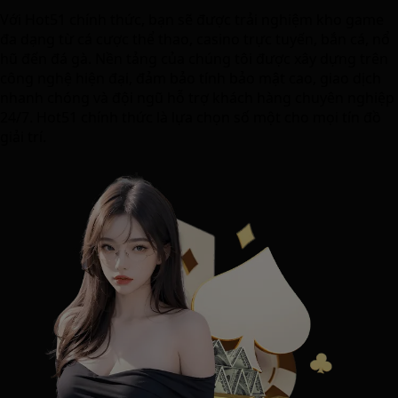
Với Hot51 chính thức, bạn sẽ được trải nghiệm kho game
đa dạng từ cá cược thể thao, casino trực tuyến, bắn cá, nổ
hũ đến đá gà. Nền tảng của chúng tôi được xây dựng trên
công nghệ hiện đại, đảm bảo tính bảo mật cao, giao dịch
nhanh chóng và đội ngũ hỗ trợ khách hàng chuyên nghiệp
24/7. Hot51 chính thức là lựa chọn số một cho mọi tín đồ
giải trí.