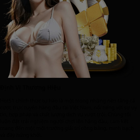
Định Vị Thương Hiệu
Hot51 chính thức tự hào là một trong những nền tảng cá
cược trực tuyến hàng đầu tại Việt Nam, nổi tiếng với sự uy
tín, hợp pháp và chất lượng dịch vụ vượt trội. Chúng tôi
luôn đặt trải nghiệm người chơi lên hàng đầu, cam kết
mang đến một môi trường giải trí công bằng, minh bạch
và đầy hứng khởi.