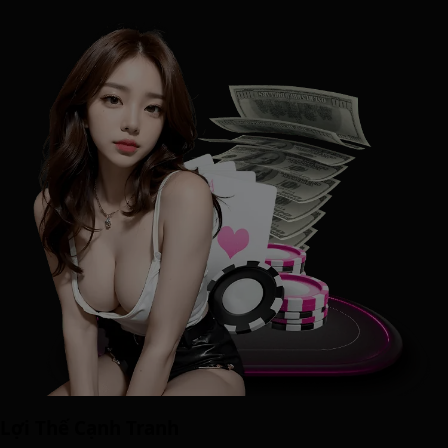
Lợi Thế Cạnh Tranh