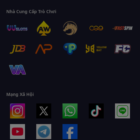
Nhà Cung Cấp Trò Chơi
Mạng Xã Hội